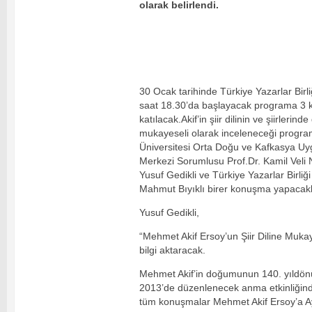
olarak belirlendi.
30 Ocak tarihinde Türkiye Yazarlar Birl
saat 18.30’da başlayacak programa 3
katılacak.Akif’in şiir dilinin ve şiirlerin
mukayeseli olarak inceleneceği progra
Üniversitesi Orta Doğu ve Kafkasya U
Merkezi Sorumlusu Prof.Dr. Kamil Veli N
Yusuf Gedikli ve Türkiye Yazarlar Birliğ
Mahmut Bıyıklı birer konuşma yapacakla
Yusuf Gedikli,
“Mehmet Akif Ersoy’un Şiir Diline Muka
bilgi aktaracak.
Mehmet Akif’in doğumunun 140. yıldön
2013’de düzenlenecek anma etkinliğinde
tüm konuşmalar Mehmet Akif Ersoy’a Ay