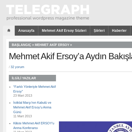
Anasayfa
Mehmet Akif Ersoy Sözleri
Şiirleri
Haberler
BAŞLANGIÇ
»
MEHMET AKIF ERSOY
»
Mehmet Akif Ersoy’a Aydın Bakışl
/
32 yorum
İLGILI YAZILAR
“Farklı Yönleriyle Mehmet Akif
Ersoy”
23 Mart 2013
İstiklal Marşı’nın Kabulü ve
Mehmet Akif Ersoy’u Anma
Günü
11 Mart 2013
Kiliste Mehmet Akif ERSOY’u
Anma Konferansı