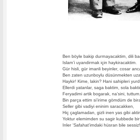
Ben böyle bakip durmayacaktim, dili bag
Islam’i uyandirmak için haykiracaktim.
Gür hisli, gür imanli beyinler, cosar anc
Ben zaten uzunboylu düsünmekten uza
Haykir! Kime, lakin? Hani sahipleri yur
Ellerdi yatanlar, saga baktim, sola bakt
Feryadimi artik bogarak, na’sini, tuttum
Bin parça ettim si’irime gömdüm de bir
Seller gibi vadiyi eninim saracakken,
Hiç çaglamadan, gizli inen yas gibi akti
Yoktur elemimden su sagir kubbede bir 
Inler ‘Safahat’imdaki hüsran bile sessiz