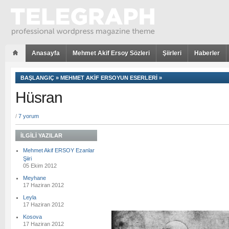
Anasayfa
Mehmet Akif Ersoy Sözleri
Şiirleri
Haberler
BAŞLANGIÇ
»
MEHMET AKIF ERSOYUN ESERLERI
»
Hüsran
/
7 yorum
İLGILI YAZILAR
Mehmet Akif ERSOY Ezanlar
Şiiri
05 Ekim 2012
Meyhane
17 Haziran 2012
Leyla
17 Haziran 2012
Kosova
17 Haziran 2012