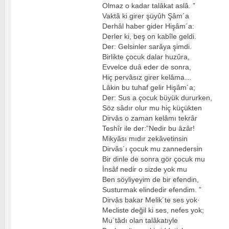
Olmaz o kadar talâkat aslâ. ”
Vaktâ ki girer şüyûh Şâm´a
Derhâl haber gider Hişâm´a:
Derler ki, beş on kabîle geldi.
Der: Gelsinler sarâya şimdi.
Birlikte çocuk dalar huzûra,
Evvelce duâ eder de sonra,
Hiç pervâsız girer kelâma…
Lâkin bu tuhaf gelir Hişâm´a;
Der: Sus a çocuk büyük dururken,
Söz sâdır olur mu hiç küçükten
Dirvâs o zaman kelâmı tekrâr
Teshîr ile der:”Nedir bu âzâr!
Mikyâsı mıdır zekâvetinsin
Dirvâs´ı çocuk mu zannedersin
Bir dinle de sonra gör çocuk mu
İnsâf nedir o sizde yok mu
Ben söyliyeyim de bir efendin,
Susturmak elindedir efendim. ”
Dirvâs bakar Melik´te ses yok·
Mecliste değil ki ses, nefes yok;
Mu´tâdı olan talâkatıyle