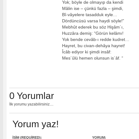
Yok; böyle de olmayıp da kendi
Mâlin ise – çünkü fazla – şimdi,
Bî-vâyelere tasadduk eyle…
Dördüncüsü varsa haydi söyle!”
Mebhût ederek bu söz Hişâm´ı,
Huzzâra demiş: “Görün kelâmı!
Yok bende cevâb-ı redde kudret…
Hayret, bu civan-dehâya hayret!
Îcâb ediyor ki şimdi insâf:
Mes´ûlü hemen olunsun is´âf. “
0 Yorumlar
İlk yorumu yazabilirsiniz....
Yorum yaz!
İSIM (REQUIRED):
YORUM: