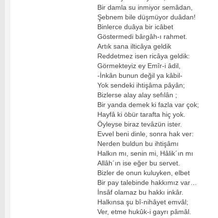
Bir damla su inmiyor semâdan,
Şebnem bile düşmüyor duâdan!
Binlerce duâya bir icâbet
Göstermedi bârgâh-ı rahmet.
Artık sana ilticâya geldik
Reddetmez isen ricâya geldik:
Görmekteyiz ey Emîr-i âdil,
-İnkân bunun değil ya kâbil-
Yok sendeki ihtişâma pâyân;
Bizlerse alay alay sefılân ;
Bir yanda demek ki fazla var çok;
Hayfâ ki öbür tarafta hiç yok.
Öyleyse biraz tevâzün ister.
Evvel beni dinle, sonra hak ver:
Nerden buldun bu ihtişâmı
Halkın mı, senin mi, Hâlik´ın mı
Allâh´ın ise eğer bu servet.
Bizler de onun kuluyken, elbet
Bir pay talebinde hakkımız var…
İnsâf olamaz bu hakkı inkâr.
Halkınsa şu bî-nihâyet emvâl;
Ver, etme hukûk-i gayrı pâmâl.