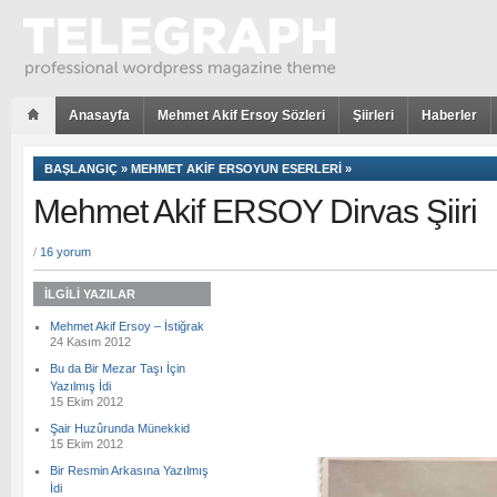
Anasayfa
Mehmet Akif Ersoy Sözleri
Şiirleri
Haberler
BAŞLANGIÇ
»
MEHMET AKIF ERSOYUN ESERLERI
»
Mehmet Akif ERSOY Dirvas Şiiri
/
16 yorum
İLGILI YAZILAR
Mehmet Akif Ersoy – İstiğrak
24 Kasım 2012
Bu da Bir Mezar Taşı İçin
Yazılmış İdi
15 Ekim 2012
Şair Huzûrunda Münekkid
15 Ekim 2012
Bir Resmin Arkasına Yazılmış
İdi