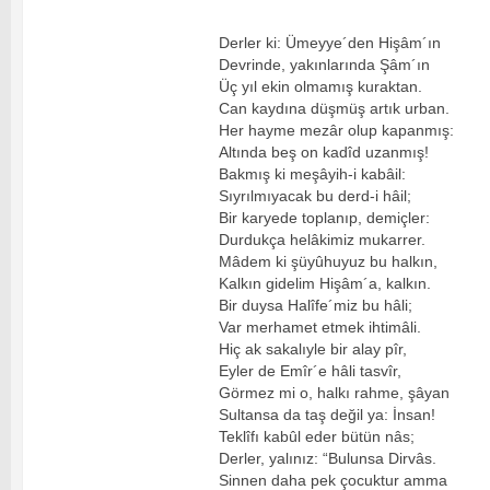
Derler ki: Ümeyye´den Hişâm´ın
Devrinde, yakınlarında Şâm´ın
Üç yıl ekin olmamış kuraktan.
Can kaydına düşmüş artık urban.
Her hayme mezâr olup kapanmış:
Altında beş on kadîd uzanmış!
Bakmış ki meşâyih-i kabâil:
Sıyrılmıyacak bu derd-i hâil;
Bir karyede toplanıp, demiçler:
Durdukça helâkimiz mukarrer.
Mâdem ki şüyûhuyuz bu halkın,
Kalkın gidelim Hişâm´a, kalkın.
Bir duysa Halîfe´miz bu hâli;
Var merhamet etmek ihtimâli.
Hiç ak sakalıyle bir alay pîr,
Eyler de Emîr´e hâli tasvîr,
Görmez mi o, halkı rahme, şâyan
Sultansa da taş değil ya: İnsan!
Teklîfı kabûl eder bütün nâs;
Derler, yalınız: “Bulunsa Dirvâs.
Sinnen daha pek çocuktur amma