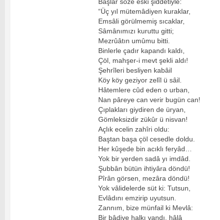
Başlar söze eski şiddetiyle:
“Üç yıl mütemâdiyen kuraklar,
Emsâli görülmemiş sıcaklar,
Sâmânımızı kuruttu gitti;
Mezrûâtın umûmu bitti.
Binlerle çadır kapandı kaldı,
Çöl, mahşer-i mevt şekli aldı!
Şehrîleri besliyen kabâil
Köy köy geziyor zelîl ü sâil.
Hâtemlere cûd eden o urban,
Nan pâreye can verir bugün can!
Çıplakları giydiren de üryan,
Gömleksizdir zükûr ü nisvan!
Açlık ecelin zahîri oldu:
Baştan başa çöl cesedle doldu.
Her kûşede bin acıklı feryâd…
Yok bir yerden sadâ yı imdâd.
Şubbân bütün ihtiyâra döndü!
Pîrân görsen, mezâra döndü!
Yok vâlidelerde süt ki: Tutsun,
Evlâdını emzirip uyutsun.
Zannım, bize münfail ki Mevlâ:
Bir bâdiye halkı yandı, hâlâ