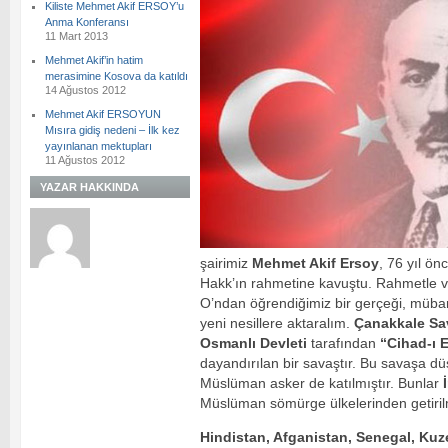
Kiliste Mehmet Akif ERSOY’u
Anma Konferansı
11 Mart 2013
Mehmet Akif’in hatim
merasimine Kosova da katıldı
14 Ağustos 2012
Mehmet Akif ERSOYUN
Mısıra gidiş nedeni – İlk kez
yayınlanan mektupları
11 Ağustos 2012
YAZAR HAKKINDA
şairimiz
Mehmet Akif Ersoy
, 76 yıl ö
Hakk’ın rahmetine kavuştu. Rahmetle v
O’ndan öğrendiğimiz bir gerçeği, müba
yeni nesillere aktaralım.
Çanakkale Sa
Osmanlı Devleti
tarafından
“Cihad-ı 
dayandırılan bir savaştır. Bu savaşa d
Müslüman asker de katılmıştır. Bunlar
Müslüman sömürge ülkelerinden getirilm
Hindistan, Afganistan, Senegal, Kuz