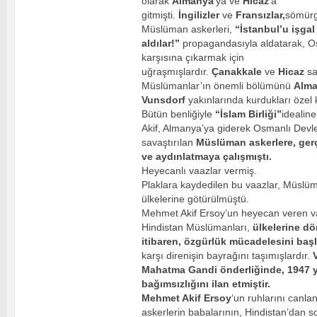
olarak
Almanya
‘ya ve
Hicaz
‘a
gitmişti.
İngilizler
ve
Fransızlar,
sömürg
Müslüman askerleri,
“İstanbul’u işgal 
aldılar!”
propagandasıyla aldatarak, Os
karşısına çıkarmak için
uğraşmışlardır.
Çanakkale
ve
Hicaz
sa
Müslümanlar’ın önemli bölümünü
Alma
Vunsdorf
yakınlarında kurdukları özel
Bütün benliğiyle
“İslam Birliği”
idealin
Akif, Almanya’ya giderek Osmanlı Devle
savaştırılan
Müslüman askerlere, gerç
ve aydınlatmaya çalışmıştı.
Heyecanlı vaazlar vermiş.
Plaklara kaydedilen bu vaazlar, Müslüm
ülkelerine götürülmüştü.
Mehmet Akif Ersoy’un heyecan veren va
Hindistan Müslümanları,
ülkelerine d
itibaren, özgürlük mücadelesini başl
karşı direnişin bayrağını taşımışlardır.
V
Mahatma Gandi önderliğinde, 1947 y
bağımsızlığını ilan etmiştir.
Mehmet Akif Ersoy
‘un ruhlarını canl
askerlerin babalarının, Hindistan’dan 