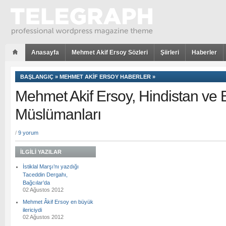
Anasayfa
Mehmet Akif Ersoy Sözleri
Şiirleri
Haberler
BAŞLANGIÇ
»
MEHMET AKIF ERSOY HABERLER
»
Mehmet Akif Ersoy, Hindistan ve
Müslümanları
/
9 yorum
İLGILI YAZILAR
İstiklal Marşı’nı yazdığı
Taceddin Dergahı,
Bağcılar’da
02 Ağustos 2012
Mehmet Âkif Ersoy en büyük
ilericiydi
02 Ağustos 2012