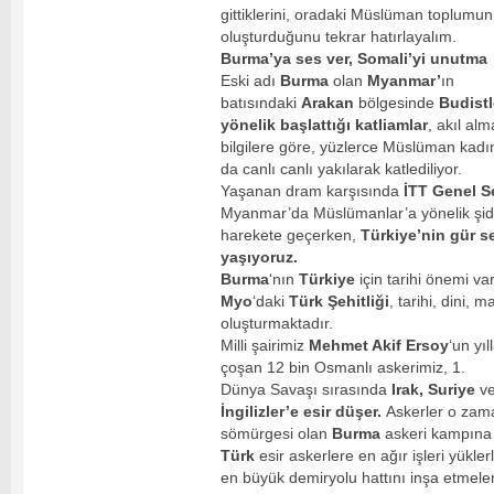
gittiklerini, oradaki Müslüman toplumun
oluşturduğunu tekrar hatırlayalım.
Burma’ya ses ver, Somali’yi unutma
Eski adı
Burma
olan
Myanmar’
ın
batısındaki
Arakan
bölgesinde
Budistl
yönelik başlattığı katliamlar
, akıl al
bilgilere göre, yüzlerce Müslüman kadı
da canlı canlı yakılarak katlediliyor.
Yaşanan dram karşısında
İTT Genel S
Myanmar’da Müslümanlar’a yönelik şidd
harekete geçerken,
Türkiye’nin gür s
yaşıyoruz.
Burma
‘nın
Türkiye
için tarihi önemi va
Myo
‘daki
Türk Şehitliği
, tarihi, dini, 
oluşturmaktadır.
Milli şairimiz
Mehmet Akif Ersoy
‘un yı
çoşan 12 bin Osmanlı askerimiz, 1.
Dünya Savaşı sırasında
Irak, Suriye
v
İngilizler’e esir düşer.
Askerler o zam
sömürgesi olan
Burma
askeri kampına 
Türk
esir askerlere en ağır işleri yükle
en büyük demiryolu hattını inşa etmeler