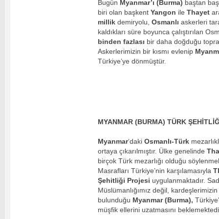
Bugün
Myanmar’ı (Burma)
baştan baş
biri olan başkent
Yangon
ile
Thayet
ar
millik
demiryolu,
Osmanlı
askerleri tar
kaldıkları süre boyunca çalıştırılan Os
binden fazlası
bir daha doğduğu topra
Askerlerimizin bir kısmı evlenip
Myanm
Türkiye’ye dönmüştür.
MYANMAR (BURMA) TÜRK ŞEHİTLİĞ
Myanmar
‘daki
Osmanlı-Türk
mezarlıkl
ortaya çıkarılmıştır. Ülke genelinde
Tha
birçok Türk mezarlığı olduğu söylenmek
Masrafları Türkiye’nin karşılamasıyla
T
Şehitliği Projesi
uygulanmaktadır. Sad
Müslümanlığımız değil, kardeşlerimizin
bulunduğu
Myanmar (Burma),
Türkiye
müşfik ellerini uzatmasını beklemektedi