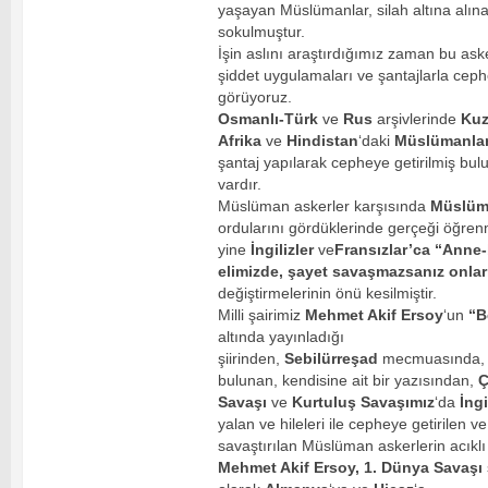
yaşayan Müslümanlar, silah altına alına
sokulmuştur.
İşin aslını araştırdığımız zaman bu asker
şiddet uygulamaları ve şantajlarla ceph
görüyoruz.
Osmanlı-Türk
ve
Rus
arşivlerinde
Ku
Afrika
ve
Hindistan
‘daki
Müslümanla
şantaj yapılarak cepheye getirilmiş bu
vardır.
Müslüman askerler karşısında
Müslü
ordularını gördüklerinde gerçeği öğrenm
yine
İngilizler
ve
Fransızlar’ca “Anne-
elimizde, şayet savaşmazsanız onlar
değiştirmelerinin önü kesilmiştir.
Milli şairimiz
Mehmet Akif Ersoy
‘un
“B
altında yayınladığı
şiirinden,
Sebilürreşad
mecmuasında
bulunan, kendisine ait bir yazısından,
Ç
Savaşı
ve
Kurtuluş Savaşımız
‘da
İngi
yalan ve hileleri ile cepheye getirilen v
savaştırılan Müslüman askerlerin acıklı
Mehmet Akif Ersoy, 1. Dünya Savaşı